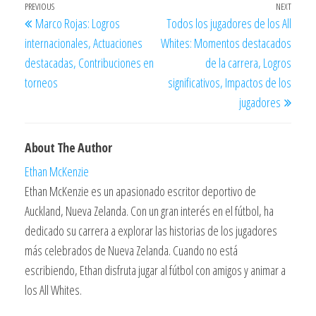
Post
Previous
PREVIOUS
NEXT
Next
Marco Rojas: Logros
Todos los jugadores de los All
navigation
Post
Post
internacionales, Actuaciones
Whites: Momentos destacados
destacadas, Contribuciones en
de la carrera, Logros
torneos
significativos, Impactos de los
jugadores
About The Author
Ethan McKenzie
Ethan McKenzie es un apasionado escritor deportivo de
Auckland, Nueva Zelanda. Con un gran interés en el fútbol, ha
dedicado su carrera a explorar las historias de los jugadores
más celebrados de Nueva Zelanda. Cuando no está
escribiendo, Ethan disfruta jugar al fútbol con amigos y animar a
los All Whites.