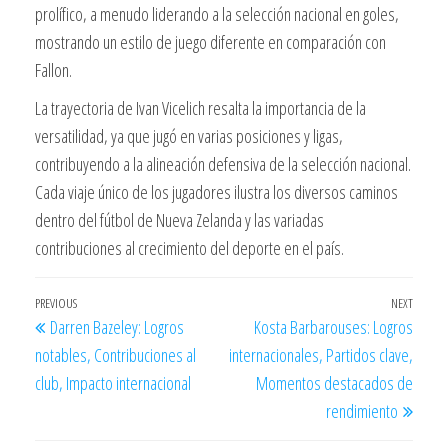
prolífico, a menudo liderando a la selección nacional en goles,
mostrando un estilo de juego diferente en comparación con
Fallon.
La trayectoria de Ivan Vicelich resalta la importancia de la
versatilidad, ya que jugó en varias posiciones y ligas,
contribuyendo a la alineación defensiva de la selección nacional.
Cada viaje único de los jugadores ilustra los diversos caminos
dentro del fútbol de Nueva Zelanda y las variadas
contribuciones al crecimiento del deporte en el país.
Post
Previous
PREVIOUS
NEXT
Next
Darren Bazeley: Logros
Kosta Barbarouses: Logros
navigation
Post
Post
notables, Contribuciones al
internacionales, Partidos clave,
club, Impacto internacional
Momentos destacados de
rendimiento