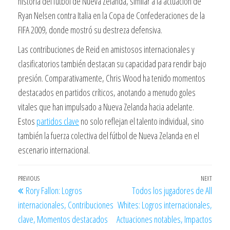
historia del fútbol de Nueva Zelanda, similar a la actuación de
Ryan Nelsen contra Italia en la Copa de Confederaciones de la
FIFA 2009, donde mostró su destreza defensiva.
Las contribuciones de Reid en amistosos internacionales y
clasificatorios también destacan su capacidad para rendir bajo
presión. Comparativamente, Chris Wood ha tenido momentos
destacados en partidos críticos, anotando a menudo goles
vitales que han impulsado a Nueva Zelanda hacia adelante.
Estos
partidos clave
no solo reflejan el talento individual, sino
también la fuerza colectiva del fútbol de Nueva Zelanda en el
escenario internacional.
Post
Previous
PREVIOUS
NEXT
Next
Rory Fallon: Logros
Todos los jugadores de All
navigation
Post
Post
internacionales, Contribuciones
Whites: Logros internacionales,
clave, Momentos destacados
Actuaciones notables, Impactos