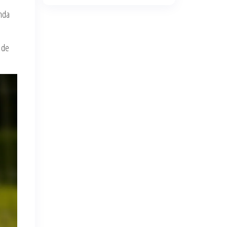
anda
s de