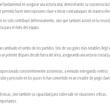
l fundamental en asegurar una victoria vital, demostrando su conciencia táct
le permitió hacer intercepciones clave e iniciar contraataques de manera efec
e no solo contribuyó defensivamente, sino que también asistió en la creaci
cia para el éxito del equipo.
n cambiado el rumbo de los partidos. Uno de sus goles más notables llegó 
on un potente disparo desde fuera del área, asegurando una victoria crucial p
roporcionado consistentemente asistencias, a menudo entregando centros
visión y precisión en los pases lo han convertido en un creador de juego clav
nicas, sino también su capacidad para sobresalir en situaciones críticas,
importantes.