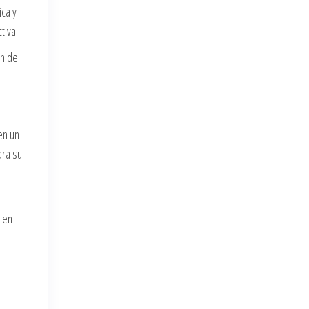
ica y
tiva.
ón de
en un
ara su
e en