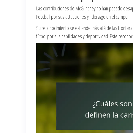
Las contribuciones de McGlinchey no han pasado desape
Football por sus actuaciones y liderazgo en el campo.
Su reconocimiento se extiende más allá de las frontera
fútbol por sus habilidades y deportividad. Este recono