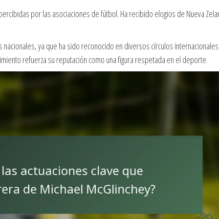
rcibidas por las asociaciones de fútbol. Ha recibido elogios de Nueva Zel
s nacionales, ya que ha sido reconocido en diversos círculos internacionale
cimiento refuerza su reputación como una figura respetada en el deporte.